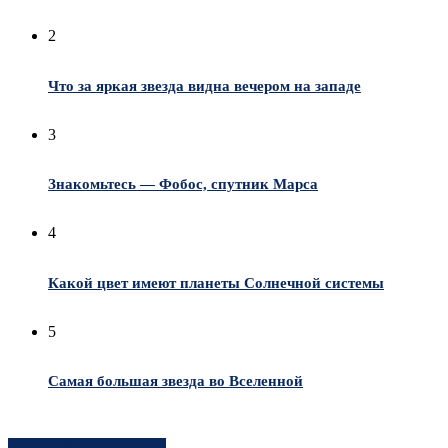
2
Что за яркая звезда видна вечером на западе
3
Знакомьтесь — Фобос, спутник Марса
4
Какой цвет имеют планеты Солнечной системы
5
Самая большая звезда во Вселенной
Хотите быть в курсе?