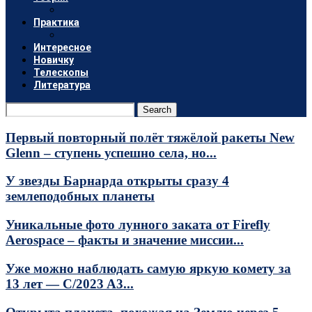
Практика
Интересное
Новичку
Телескопы
Литература
Search
Первый повторный полёт тяжёлой ракеты New
Glenn – ступень успешно села, но...
У звезды Барнарда открыты сразу 4
землеподобных планеты
Уникальные фото лунного заката от Firefly
Aerospace – факты и значение миссии...
Уже можно наблюдать самую яркую комету за
13 лет — C/2023 A3...