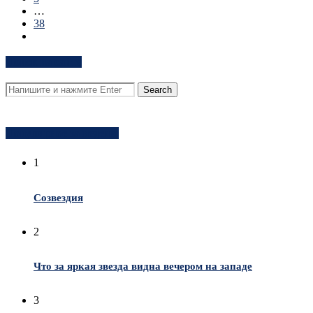
…
38
Поиск на сайте
Популярное за неделю
1
Созвездия
2
Что за яркая звезда видна вечером на западе
3