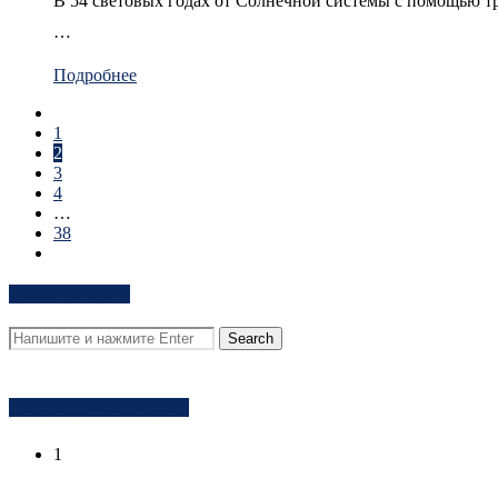
В 54 световых годах от Солнечной системы с помощью тр
…
Подробнее
1
2
3
4
…
38
Поиск на сайте
Популярное за неделю
1