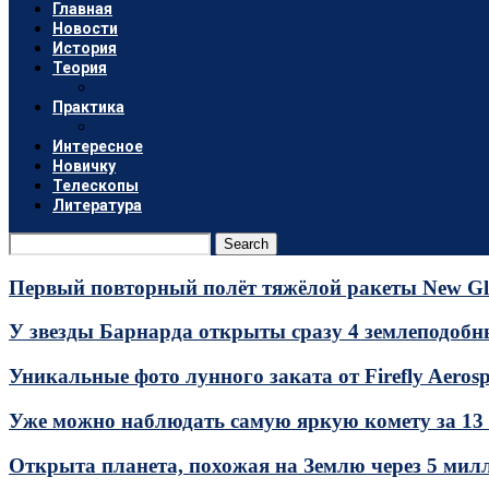
Главная
Новости
История
Теория
Практика
Интересное
Новичку
Телескопы
Литература
Search
Первый повторный полёт тяжёлой ракеты New Glen
У звезды Барнарда открыты сразу 4 землеподоб
Уникальные фото лунного заката от Firefly Aerosp
Уже можно наблюдать самую яркую комету за 13 л
Открыта планета, похожая на Землю через 5 мил