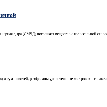
ленной
ая чёрная дыра (СМЧД) поглощает вещество с колоссальной скор
д и туманностей, разбросаны удивительные «острова» – галактик