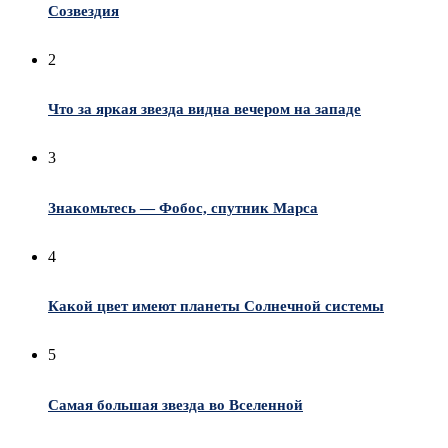
Созвездия
2
Что за яркая звезда видна вечером на западе
3
Знакомьтесь — Фобос, спутник Марса
4
Какой цвет имеют планеты Солнечной системы
5
Самая большая звезда во Вселенной