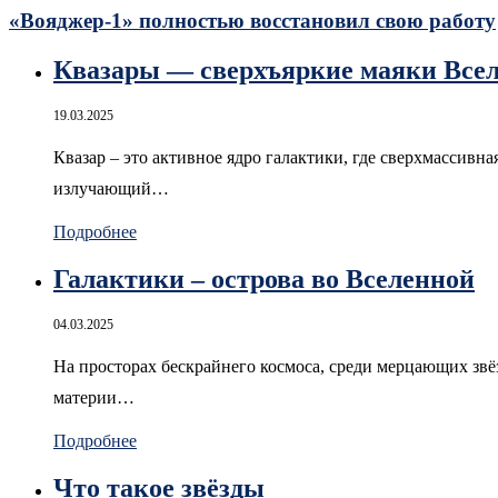
«Вояджер-1» полностью восстановил свою работу
Квазары — сверхъяркие маяки Все
19.03.2025
Квазар – это активное ядро галактики, где сверхмассивн
излучающий…
Подробнее
Галактики – острова во Вселенной
04.03.2025
На просторах бескрайнего космоса, среди мерцающих звёз
материи…
Подробнее
Что такое звёзды