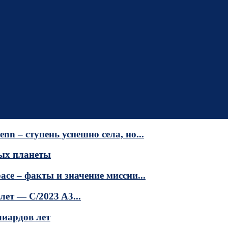
n – ступень успешно села, но...
ных планеты
ace – факты и значение миссии...
ет — C/2023 A3...
лиардов лет