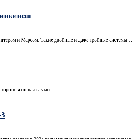
 Динкинеш
Юпитером и Марсом. Такие двойные и даже тройные системы…
я короткая ночь и самый…
-3