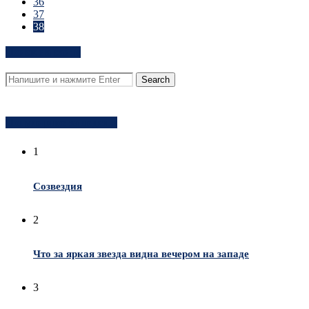
36
37
38
Поиск на сайте
Популярное за неделю
1
Созвездия
2
Что за яркая звезда видна вечером на западе
3