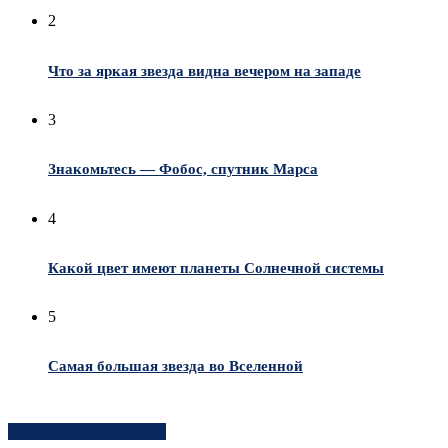
2
Что за яркая звезда видна вечером на западе
3
Знакомьтесь — Фобос, спутник Марса
4
Какой цвет имеют планеты Солнечной системы
5
Самая большая звезда во Вселенной
Хотите быть в курсе?