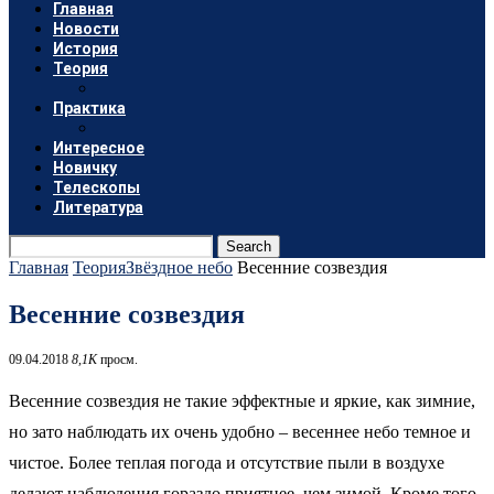
Главная
Новости
История
Теория
Практика
Интересное
Новичку
Телескопы
Литература
Search
Главная
Теория
Звёздное небо
Весенние созвездия
Весенние созвездия
09.04.2018
8,1K
просм.
Весенние созвездия не такие эффектные и яркие, как зимние,
но зато наблюдать их очень удобно – весеннее небо темное и
чистое. Более теплая погода и отсутствие пыли в воздухе
делают наблюдения гораздо приятнее, чем зимой. Кроме того,