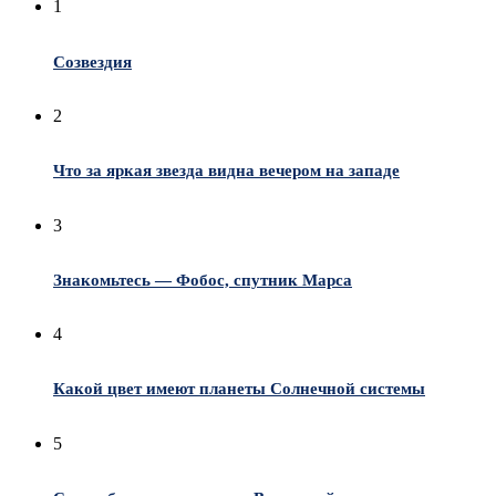
1
Созвездия
2
Что за яркая звезда видна вечером на западе
3
Знакомьтесь — Фобос, спутник Марса
4
Какой цвет имеют планеты Солнечной системы
5