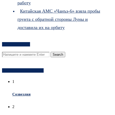
работу
Китайская АМС «Чанъэ-6» взяла пробы
грунта с обратной стороны Луны и
доставила их на орбиту
Поиск на сайте
Популярное за неделю
1
Созвездия
2