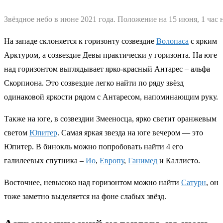
Звёздное небо в июне 2021 года. Положение на 15 июня, 1 час 
На западе склоняется к горизонту созвездие
Волопаса
с ярким
Арктуром, а созвездие Девы практически у горизонта. На юге
над горизонтом выглядывает ярко-красный Антарес – альфа
Скорпиона. Это созвездие легко найти по ряду звёзд
одинаковой яркости рядом с Антаресом, напоминающим руку.
Также на юге, в созвездии Змееносца, ярко светит оранжевым
светом
Юпитер
. Самая яркая звезда на юге вечером — это
Юпитер. В бинокль можно попробовать найти 4 его
галилеевых спутника –
Ио
,
Европу
,
Ганимед
и Каллисто.
Восточнее, невысоко над горизонтом можно найти
Сатурн
, он
тоже заметно выделяется на фоне слабых звёзд.