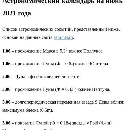
Астрономический календарь на июнь
2021 года
Список астрономических событий, представленный ниже,
основан на данных сайта
astronet.ru
.
0
1.06
– прохождение Марса в 5.3
южнее Поллукса.
1.06
– прохождение Луны (Ф = 0.6-) южнее Юпитера.
2.06
– Луна в фазе последней четверти.
3.06
– прохождение Луны (Ф = 0.43-) южнее Нептуна.
5.06
– долгопериодическая переменная звезда S Девы вблизи
максимума блеска (6.5m).
5.06
– покрытие Луной (Ф = 0.18-) звезды ν Рыб (4.4m).