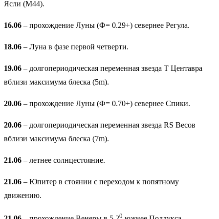
Ясли (М44).
16.06
– прохождение Луны (Ф= 0.29+) севернее Регула.
18.06
– Луна в фазе первой четверти.
19.06
– долгопериодическая переменная звезда T Центавра
вблизи максимума блеска (5m).
20.06
– прохождение Луны (Ф= 0.70+) севернее Спики.
20.06
– долгопериодическая переменная звезда RS Весов
вблизи максимума блеска (7m).
21.06
– летнее солнцестояние.
21.06
– Юпитер в стоянии с переходом к попятному
движению.
0
21.06
– прохождение Венеры в 5.2
южнее Поллукса.