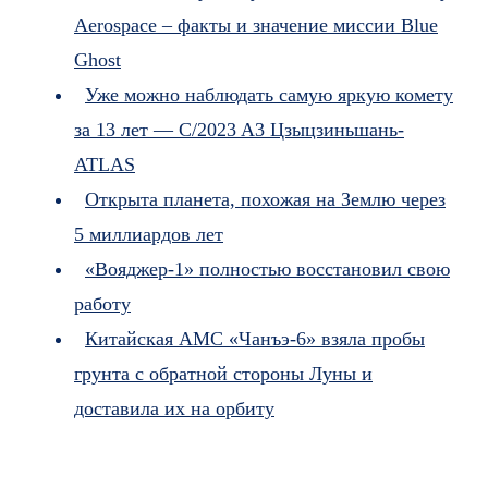
Aerospace – факты и значение миссии Blue
Ghost
Уже можно наблюдать самую яркую комету
за 13 лет — C/2023 A3 Цзыцзиньшань-
ATLAS
Открыта планета, похожая на Землю через
5 миллиардов лет
«Вояджер-1» полностью восстановил свою
работу
Китайская АМС «Чанъэ-6» взяла пробы
грунта с обратной стороны Луны и
доставила их на орбиту