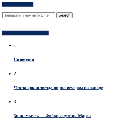
Поиск на сайте
Популярное за неделю
1
Созвездия
2
Что за яркая звезда видна вечером на западе
3
Знакомьтесь — Фобос, спутник Марса