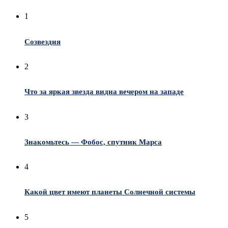
1
Созвездия
2
Что за яркая звезда видна вечером на западе
3
Знакомьтесь — Фобос, спутник Марса
4
Какой цвет имеют планеты Солнечной системы
5