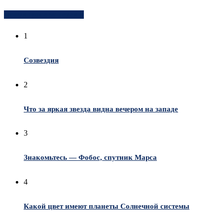
Популярное за неделю
1
Созвездия
2
Что за яркая звезда видна вечером на западе
3
Знакомьтесь — Фобос, спутник Марса
4
Какой цвет имеют планеты Солнечной системы