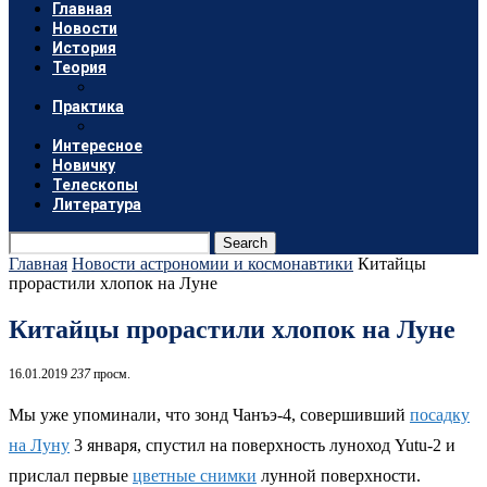
Главная
Новости
История
Теория
Практика
Интересное
Новичку
Телескопы
Литература
Search
Главная
Новости астрономии и космонавтики
Китайцы
прорастили хлопок на Луне
Китайцы прорастили хлопок на Луне
16.01.2019
237
просм.
Мы уже упоминали, что зонд Чанъэ-4, совершивший
посадку
на Луну
3 января, спустил на поверхность луноход Yutu-2 и
прислал первые
цветные снимки
лунной поверхности.