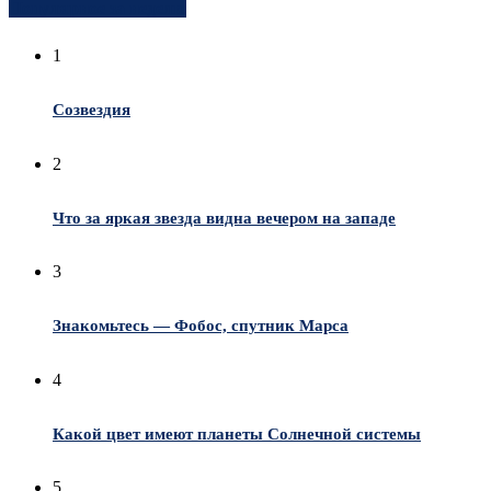
Популярное за неделю
1
Созвездия
2
Что за яркая звезда видна вечером на западе
3
Знакомьтесь — Фобос, спутник Марса
4
Какой цвет имеют планеты Солнечной системы
5