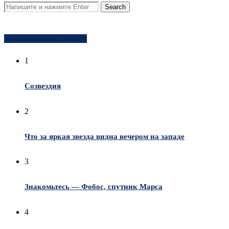
Популярное за неделю
1
Созвездия
2
Что за яркая звезда видна вечером на западе
3
Знакомьтесь — Фобос, спутник Марса
4