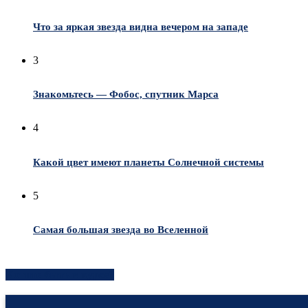
Что за яркая звезда видна вечером на западе
3
Знакомьтесь — Фобос, спутник Марса
4
Какой цвет имеют планеты Солнечной системы
5
Самая большая звезда во Вселенной
Хотите быть в курсе?