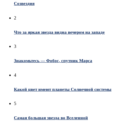
Созвездия
2
Что за яркая звезда видна вечером на западе
3
Знакомьтесь — Фобос, спутник Марса
4
Какой цвет имеют планеты Солнечной системы
5
Самая большая звезда во Вселенной