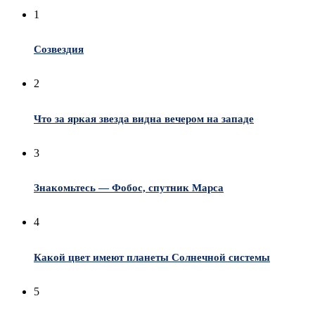
1
Созвездия
2
Что за яркая звезда видна вечером на западе
3
Знакомьтесь — Фобос, спутник Марса
4
Какой цвет имеют планеты Солнечной системы
5